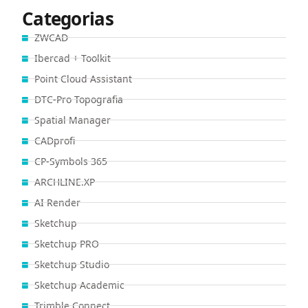
Categorias
ZWCAD
Ibercad + Toolkit
Point Cloud Assistant
DTC-Pro Topografia
Spatial Manager
CADprofi
CP-Symbols 365
ARCHLINE.XP
AI Render
Sketchup
Sketchup PRO
Sketchup Studio
Sketchup Academic
Trimble Connect