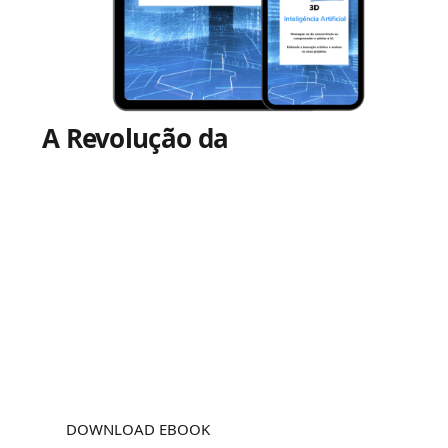
A Revolução da
Modelação
3D
Utilize o poder da Inteligência Artificial
para aumentar significamente
a eficiência, melhorar a precisão e
encontrar novas vias criativas na
Arquitectura, Design e Modelação 3D.
Faça o download gratuito deste
Ebook exclusivo agora!
DOWNLOAD EBOOK