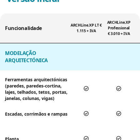
ARCHLine.XP
ARCHLine.XP LT €
Funcionalidade
Professional
1.115 + IVA
€ 3.010 + IVA
MODELAÇÃO
ARQUITECTÓNICA
Ferramentas arquitectónicas
(paredes, paredes-cortina,
lajes, telhados, tetos, portas,
janelas, colunas, vigas)
Escadas, corrimãos e rampas
Planta