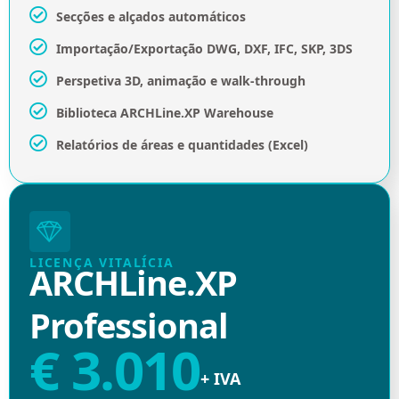
Secções e alçados automáticos
Importação/Exportação DWG, DXF, IFC, SKP, 3DS
Perspetiva 3D, animação e walk-through
Biblioteca ARCHLine.XP Warehouse
Relatórios de áreas e quantidades (Excel)
LICENÇA VITALÍCIA
ARCHLine.XP
Professional
€ 3.010
+ IVA