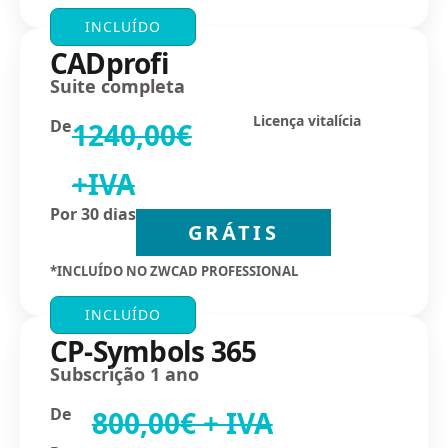
INCLUÍDO
CADprofi
Suite completa
Licença vitalícia
De
1240,00€
+IVA
Por 30 dias
GRÁTIS
*INCLUÍDO NO ZWCAD PROFESSIONAL
INCLUÍDO
CP-Symbols 365
Subscrição 1 ano
De
800,00€ + IVA