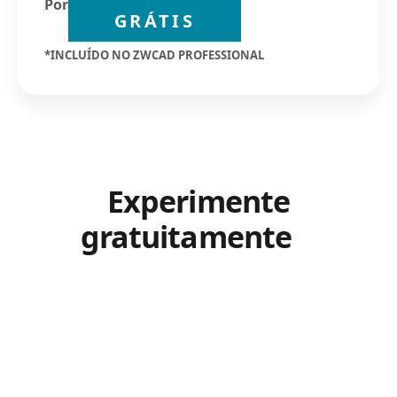
Por
GRÁTIS
*INCLUÍDO NO ZWCAD PROFESSIONAL
Experimente
gratuitamente
o
Ibercad Toolkit agora
mesmo!
Terá a oportunidade de testar todas as
funcionalidades deste poderoso plugin de forma
totalmente gratuita.