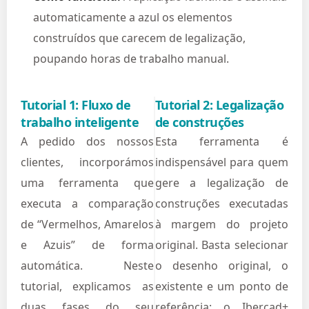
automaticamente a azul os elementos
construídos que carecem de legalização,
poupando horas de trabalho manual.
Tutorial 1: Fluxo de
Tutorial 2: Legalização
trabalho inteligente
de construções
A pedido dos nossos
Esta ferramenta é
clientes, incorporámos
indispensável para quem
uma ferramenta que
gere a legalização de
executa a comparação
construções executadas
de “Vermelhos, Amarelos
à margem do projeto
e Azuis” de forma
original. Basta selecionar
automática. Neste
o desenho original, o
tutorial, explicamos as
existente e um ponto de
duas fases do seu
referência: o Ibercad+