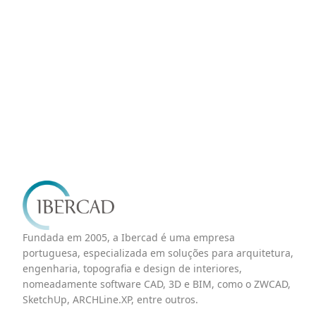
Render - Archline.XP
agora mesmo!
Preencha o formulário para adquirir créditos do
AI Render Archline.XP.
Fundada em 2005, a Ibercad é uma empresa
portuguesa, especializada em soluções para arquitetura,
engenharia, topografia e design de interiores,
nomeadamente software CAD, 3D e BIM, como o ZWCAD,
SketchUp, ARCHLine.XP, entre outros.