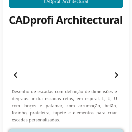
CADprofi Architectural
CADprofi Architectural
Desenho de escadas
Desenho de escadas com definição de dimensões e
In
degraus. inclui escadas retas, em espiral, L, U, U
in
com lanços e patamar, com arrumação, betão,
fa
focinho, prateleira, tapete e elementos para criar
co
escadas personalizadas.