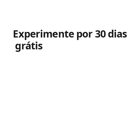
Experimente por 30 dias
grátis
o CADprofi agora
mesmo!
Preencha o formulário para receber o seu link de
download exclusivo. Ao concluir o preenchimento,
enviaremos imediatamente para o seu e-mail um
link seguro para descarregar o CADprofi. Terá a
oportunidade de testar todas as funcionalidades
deste poderoso software CAD de forma
totalmente gratuita durante 30 dias.