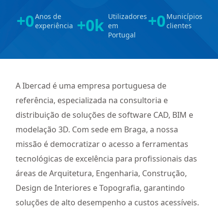
+
0
+
0
Anos de
Utilizadores
Municípios
+
0
k
experiência
em
clientes
Portugal
A Ibercad é uma empresa portuguesa de
referência, especializada na consultoria e
distribuição de soluções de software CAD, BIM e
modelação 3D. Com sede em Braga, a nossa
missão é democratizar o acesso a ferramentas
tecnológicas de excelência para profissionais das
áreas de Arquitetura, Engenharia, Construção,
Design de Interiores e Topografia, garantindo
soluções de alto desempenho a custos acessíveis.