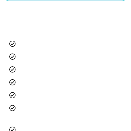
Equipa Ibercad:
Alexandre Aguiar Ribeiro - Sócio-Gerente
Beatriz Araújo - Contabilidade
Hugo Vieira - Área Comercial
José Maria Mendes - Apoio Técnico
Lívia Bastos - Marketing e Comunicação
Mariana Ramalhosa - Comunicação e
Multimedia
Marta Borges - Área Comercial e