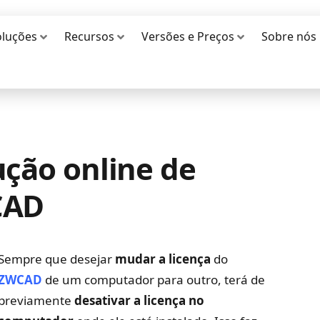
oluções
Recursos
Versões e Preços
Sobre nós
ução online de
CAD
Sempre que desejar
mudar a licença
do
ZWCAD
de um computador para outro, terá de
previamente
desativar a licença no