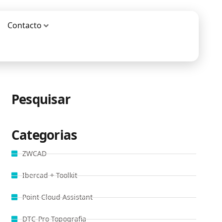
Contacto
Pesquisar
Categorias
ZWCAD
Ibercad + Toolkit
Point Cloud Assistant
DTC-Pro Topografia