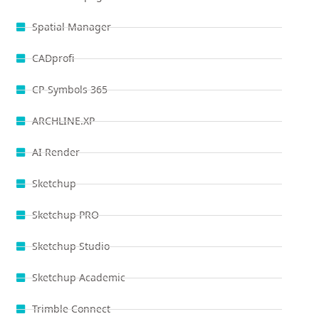
Spatial Manager
CADprofi
CP-Symbols 365
ARCHLINE.XP
AI Render
Sketchup
Sketchup PRO
Sketchup Studio
Sketchup Academic
Trimble Connect