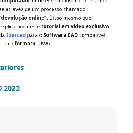
computador
onde ele está instalado. Isso faz-
se através de um processo chamado
“devolução online”
. É isso mesmo que
explicamos neste
tutorial em vídeo exclusivo
da
Ibercad
para o
Software CAD
compatível
com o
formato .
DWG
.
eriores
D 2022