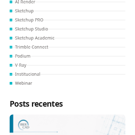
AI Render
Sketchup
Sketchup PRO
Sketchup Studio
Sketchup Academic
Trimble Connect
Podium
V-Ray
Institucional
Webinar
Posts recentes