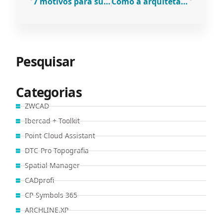
7 motivos para substituir o Autocad LT® pelo ZWCAD
Como a arquiteta Carla Correia ganhou eficiência e preparou o gabinete para o BIM
Pesquisar
Categorias
ZWCAD
Ibercad + Toolkit
Point Cloud Assistant
DTC-Pro Topografia
Spatial Manager
CADprofi
CP-Symbols 365
ARCHLINE.XP