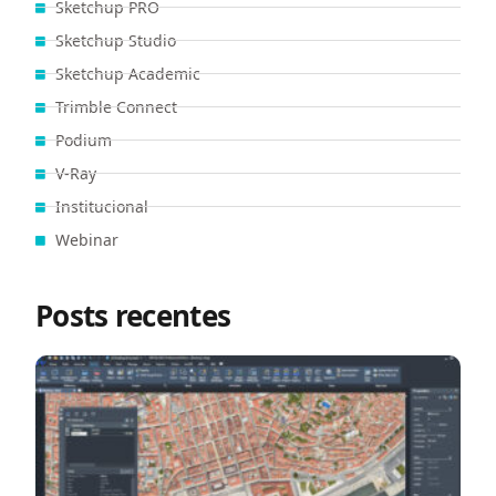
Sketchup PRO
Sketchup Studio
Sketchup Academic
Trimble Connect
Podium
V-Ray
Institucional
Webinar
Posts recentes