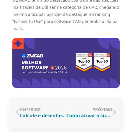
o ZWCAD tem sido destacado como uma das soluções
mais fáceis de utilizar na categoria de CAD, chegando
mesmo a ocupar posição de destaque no ranking
“Easiest to Use” para software CAD generalista.
Saiba
mais.
ANTERIOR
PRÓXIMO
Calcule e desenhe em 3D todo o tipo de escadas no SketchUp com estes tutoriais
Como ativar a sua licença do SketchUp