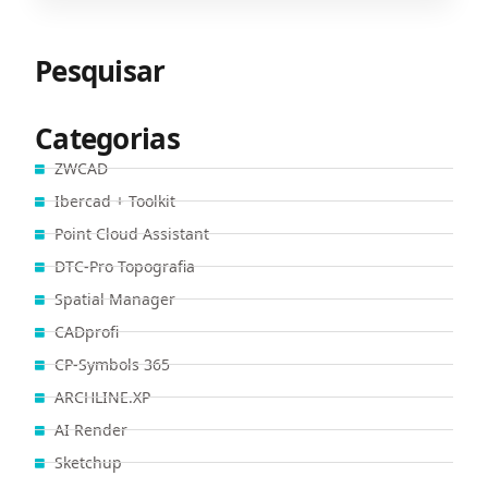
Pesquisar
Categorias
ZWCAD
Ibercad + Toolkit
Point Cloud Assistant
DTC-Pro Topografia
Spatial Manager
CADprofi
CP-Symbols 365
ARCHLINE.XP
AI Render
Sketchup