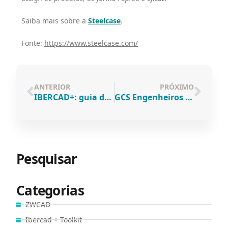
Saiba mais sobre a
Steelcase
.
Fonte:
https://www.steelcase.com/
ANTERIOR
PRÓXIMO
IBERCAD+: guia de comandos e ferramentas para ZWCAD
GCS Engenheiros Consultores: Gestão de projetos otimizada com ZWCAD e SketchUp
Pesquisar
Categorias
ZWCAD
Ibercad + Toolkit