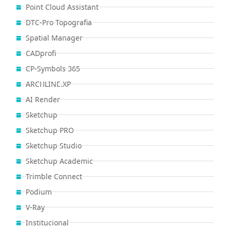
Point Cloud Assistant
DTC-Pro Topografia
Spatial Manager
CADprofi
CP-Symbols 365
ARCHLINE.XP
AI Render
Sketchup
Sketchup PRO
Sketchup Studio
Sketchup Academic
Trimble Connect
Podium
V-Ray
Institucional