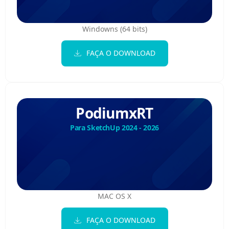
Windowns (64 bits)
FAÇA O DOWNLOAD
PodiumxRT
Para SketchUp 2024 - 2026
MAC OS X
FAÇA O DOWNLOAD