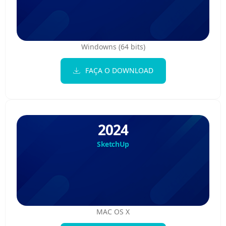
Windowns (64 bits)
FAÇA O DOWNLOAD
2024
SketchUp
MAC OS X