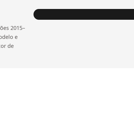
sões 2015–
odelo e
tor de