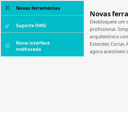
Novas ferramentas
Novas ferr
Desbloqueie um d
Suporte DWG
profissional. Simp
arquitetónico co
Nova interface
Estender, Cortar,
melhorada
agora acessíveis